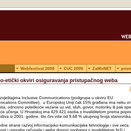
Webfestival 2008
CUC 2009
ZaMirNET
pris
o-etički okviri osiguravanja pristupačnog weba
zvještajima Inclusive Communications (podgrupa u okviru EU
cations Committee), u Europskoj Uniji čak 15% građana ima neku vr
teta, odnosno poteškoće vezane uz vid, sluh, govor, motoriku ili pak spe
će učenja. U Hrvatskoj ima 429.421 osoba s invaliditetom prema popis
ištva iz 2001. godine, što čini više od 9,68 % ukupnog broja stanovnik
edne strane razvoj informacijsko-komunikacijske tehnologije i sve veća
ost i uporaba računala i weba donosi osobama s invaliditetom brži i