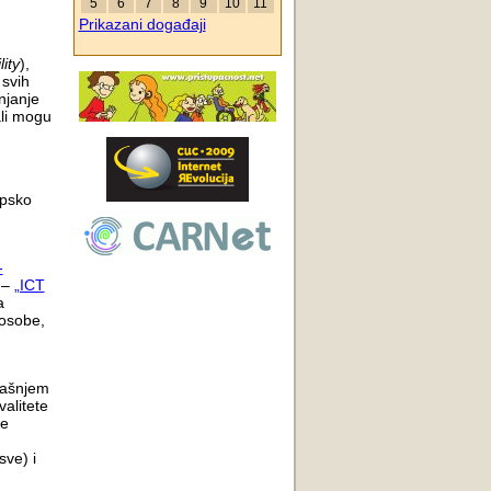
5
6
7
8
9
10
11
Prikazani događaji
ity
),
 svih
njanje
ali mogu
opsko
-
 –
„ICT
a
 osobe,
našnjem
valitete
je
sve) i