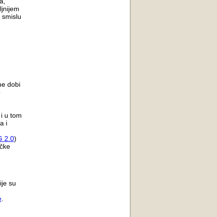
a,
ljnijem
 smislu
tne dobi
o
i u tom
a i
 2.0
)
ičke
ije su
e
.