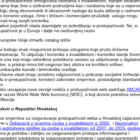
a e-pristupačnost omogućava osobama s invaliditetom, starijim osobam
ama koje žive u izoliranim područjima kao i osobama koje su u nepovo
žaju zbog ekonomskih ili obrazovnih razloga da budu aktivniji u radnom
kao korisnici usluga, čime i državni i komercijalni pružatelji usluga mogu
ćati krug svojih korisnika. .
ijative pojedinih vlada doprinijele su poboljšanju e-pristupačnosti. No, e-
tupačnost je u Europi i dalje na nedovoljnoj razini.
Europske Unije između ostalog ističe:
vi trebaju imati mogućnost pristupa uslugama koje pruža državna
istracija. To uključuje i korisnike s invaliditetom i korisnike starije živo
ve one koji imaju određene poteškoće vezano uz uključivanje u digitaln
tvo, a pristup mora biti osiguran bez obzira na korišteni softver,
nikacijske kanale i tehnološke uređaje.
ržavne vlasti imaju posebnu odgovornost u poticanju socijalne kohezije 
lu e-pristupačnosti, koristeći zakonske smjernice, postavljanje standard
lo.
ebu usvajanja nove verzije vodiča o pristupačnosti web sadržaja (
WCAG
 je razvio World Wide Web konzorcij (W3C), a koji donosi potrebne tehn
fikacije.
okvir u Republici Hrvatskoj
e smjernice za osiguravanje pristupačnosti weba u Hrvatskoj najizravn
ane u
Deklaraciji o pravima osoba s invaliditetom iz 2005.
i
Nacionalnoj
ji jedinstvene politike za osobe s invaliditetom od 2007. do 2015. godin
na je potreba i zahtjev za osiguravanjem pristupa informacijama i
acijskim sredstvima te osiguravanjem primjene i uporabe suvremenih