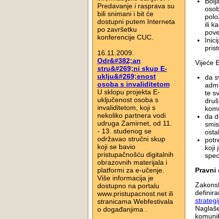
Bolj
Predavanje i rasprava su
osob
bili snimani i bit će
polo
dostupni putem Interneta
ili 
po završetku
pove
konferencije CUC.
Inic
pris
16.11.2009.
Odr&#382;an
Vijeće 
stru&#269;ni skup E-
uklju&#269;enost
da s
osoba s invaliditetom
admin
U sklopu projekta E-
te s
uključenost osoba s
druš
invaliditetom, koji s
komu
nekoliko partnera vodi
da d
udruga Zamirnet, od 11.
smis
- 13. studenog se
osta
održavao stručni skup
potr
koji se bavio
koji
pristupačnošću digitalnih
speci
obrazovnih materijala i
platformi za e-učenje.
Pravni 
Više informacija je
Zakonsk
dostupno na portalu
definir
www.pristupacnost.net ili
strategi
stranicama Webfestivala
Naglaše
o događanjima .
komunik