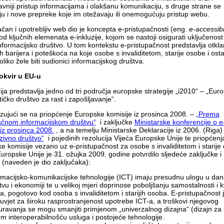
avniji pristup informacijama i olakšanu komunikaciju, s druge strane se
uju i nove prepreke koje im otežavaju ili onemogućuju pristup webu.
ačan i upotrebljiv web dio je koncepta e-pristupačnosti (eng.
e-accessibil
d ključnih elemenata e-inkluzije, kojom se nastoji osigurati uključenost
 informacijsko društvo. U tom kontekstu e-pristupačnost predstavlja otkla
h barijera i poteškoća na koje osobe s invaliditetom, starije osobe i ost
oliko žele biti sudionici informacijskog društva.
okvir u EU-u
zija predstavlja jedno od tri područja europske strategije „i2010“ – „Eur
ičko društvo za rast i zapošljavanje“.
ujući se na priopćenje Europske komisije iz prosinca 2008. –
„Prema
ačnom informacijskom društvu“
i zaključke
Ministarske konferencije o e
i iz prosinca 2008.
, a na temelju Ministarske Deklaracije iz 2006. (Riga)
uzivno društvo“
i pojedinih rezolucija Vijeća Europske Unije te priopćenj
e komisije vezano uz e-pristupačnost za osobe s invaliditetom i starije
Europske Unije je 31. ožujka 2009. godine potvrdilo sljedeće zaključke i
 (naveden je dio zaključaka):
rmacijsko-komunikacijske tehnologije (ICT) imaju presudnu ulogu u da
tvu i ekonomiji te u velikoj mjeri doprinose poboljšanju samostalnosti i k
ta, pogotovo kod osoba s invaliditetom i starijih osoba. E-pristupačnost 
uvjet za široku rasprostranjenost upotrebe ICT-a, a troškovi njegovog
uravanja se mogu smanjiti primjenom „univerzalnog dizajna“ (dizajn za 
om interoperabilnošću usluga i postojeće tehnologije.