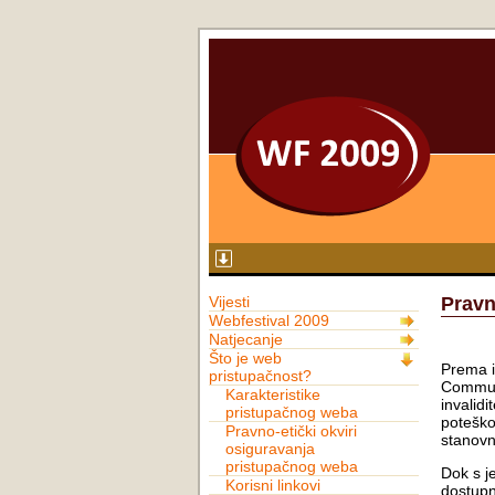
Vijesti
Pravn
Webfestival 2009
Natjecanje
Što je web
Prema i
pristupačnost?
Communi
Karakteristike
invalidi
pristupačnog weba
poteško
Pravno-etički okviri
stanovn
osiguravanja
pristupačnog weba
Dok s j
Korisni linkovi
dostupn