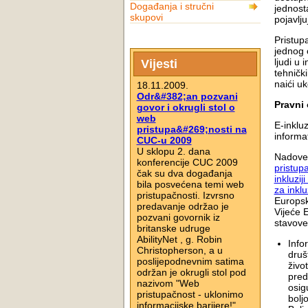
Događanja i stručni
jednost
skupovi
pojavlj
Pristup
jednog o
ljudi u
Vijesti
tehnički
naići uk
18.11.2009.
Odr&#382;an pozvani
Pravni 
govor i okrugli stol o
web
E-inklu
pristupa&#269;nosti na
informat
CUC-u 2009
U sklopu 2. dana
Nadovez
konferencije CUC 2009
pristup
čak su dva događanja
inkluzij
bila posvećena temi web
za inkl
pristupačnosti. Izvrsno
Europsk
predavanje održao je
Vijeće 
pozvani govornik iz
stavove
britanske udruge
AbilityNet , g. Robin
Info
Christopherson, a u
druš
poslijepodnevnim satima
živo
održan je okrugli stol pod
pred
nazivom "Web
osig
pristupačnost - uklonimo
bolj
informacijske barijere!".