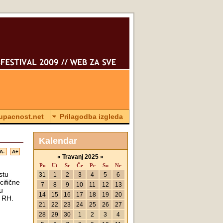
tupacnost.net
Prilagodba izgleda
Kalendar
A-
A+
«
Travanj 2025
»
Po
Ut
Sr
Če
Pe
Su
Ne
stu
31
1
2
3
4
5
6
cifične
7
8
9
10
11
12
13
u
14
15
16
17
18
19
20
a RH.
21
22
23
24
25
26
27
28
29
30
1
2
3
4