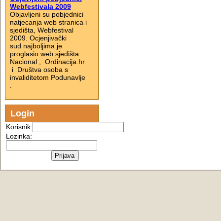
Webfestivala 2009
Objavljeni su pobjednici
natjecanja web stranica i
sjedišta, Webfestival
2009. Ocjenjivački
sud najboljima je
proglasio web sjedišta:
Nacional , Ordinacija.hr
i Društva osoba s
invaliditetom Podunavlje
.
Login
Korisnik:
Lozinka: