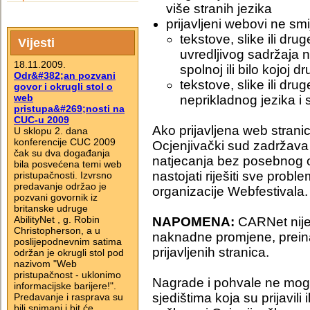
više stranih jezika
prijavljeni webovi ne sm
tekstove, slike ili dru
Vijesti
uvredljivog sadržaja na
18.11.2009.
spolnoj ili bilo kojoj 
Odr&#382;an pozvani
tekstove, slike ili dr
govor i okrugli stol o
web
neprikladnog jezika i
pristupa&#269;nosti na
CUC-u 2009
Ako prijavljena web stranic
U sklopu 2. dana
konferencije CUC 2009
Ocjenjivački sud zadržava 
čak su dva događanja
natjecanja bez posebnog o
bila posvećena temi web
nastojati riješiti sve probl
pristupačnosti. Izvrsno
predavanje održao je
organizacije Webfestivala
pozvani govornik iz
britanske udruge
AbilityNet , g. Robin
NAPOMENA:
CARNet nije
Christopherson, a u
naknadne promjene, preinak
poslijepodnevnim satima
prijavljenih stranica.
održan je okrugli stol pod
nazivom "Web
pristupačnost - uklonimo
Nagrade i pohvale ne mogu 
informacijske barijere!".
sjedištima koja su prijavili il
Predavanje i rasprava su
bili snimani i bit će