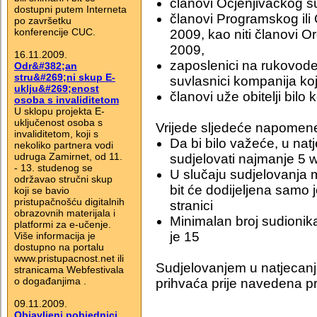
članovi Ocjenjivačkog s
dostupni putem Interneta
članovi Programskog il
po završetku
konferencije CUC.
2009, kao niti članovi 
2009,
16.11.2009.
zaposlenici na rukovode
Odr&#382;an
stru&#269;ni skup E-
suvlasnici kompanija ko
uklju&#269;enost
članovi uže obitelji bil
osoba s invaliditetom
U sklopu projekta E-
uključenost osoba s
Vrijede sljedeće napomen
invaliditetom, koji s
Da bi bilo važeće, u na
nekoliko partnera vodi
udruga Zamirnet, od 11.
sudjelovati najmanje 5 
- 13. studenog se
U slučaju sudjelovanja m
održavao stručni skup
bit će dodijeljena samo 
koji se bavio
pristupačnošću digitalnih
stranici
obrazovnih materijala i
Minimalan broj sudionika
platformi za e-učenje.
je 15
Više informacija je
dostupno na portalu
www.pristupacnost.net ili
Sudjelovanjem u natjecanj
stranicama Webfestivala
o događanjima .
prihvaća prije navedena pr
09.11.2009.
Objavljeni pobjednici