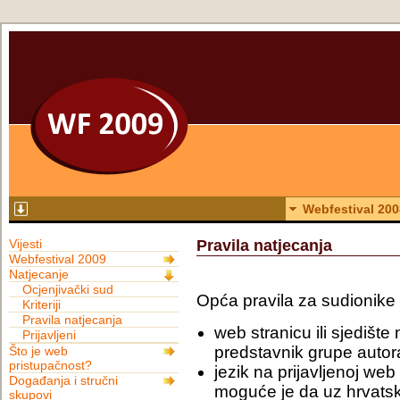
Webfestival 200
Vijesti
Pravila natjecanja
Webfestival 2009
Natjecanje
Ocjenjivački sud
Opća pravila za sudionike
Kriteriji
Pravila natjecanja
web stranicu ili sjedište 
Prijavljeni
predstavnik grupe autora 
Što je web
pristupačnost?
jezik na prijavljenoj web 
Događanja i stručni
moguće je da uz hrvatski
skupovi