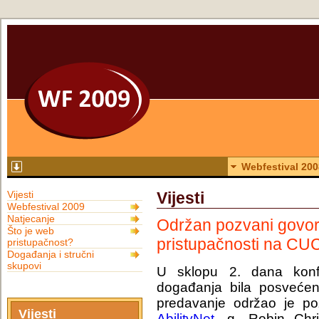
Webfestival 200
Vijesti
Vijesti
Webfestival 2009
Natjecanje
Održan pozvani govor 
Što je web
pristupačnosti na CU
pristupačnost?
Događanja i stručni
skupovi
U sklopu 2. dana kon
događanja bila posvećen
predavanje održao je po
Vijesti
AbilityNet
, g. Robin Chr