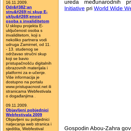
ureda međunarodnih p
16.11.2009.
Odr&#382;an
Initiative
pri
World Wide We
stru&#269;ni skup E-
uklju&#269;enost
osoba s invaliditetom
U sklopu projekta E-
uključenost osoba s
invaliditetom, koji s
nekoliko partnera vodi
udruga Zamirnet, od 11.
- 13. studenog se
održavao stručni skup
koji se bavio
pristupačnošću digitalnih
obrazovnih materijala i
platformi za e-učenje.
Više informacija je
dostupno na portalu
www.pristupacnost.net ili
stranicama Webfestivala
o događanjima .
09.11.2009.
Objavljeni pobjednici
Webfestivala 2009
Objavljeni su pobjednici
natjecanja web stranica i
Gospodin Abou-Zahra govor
sjedišta, Webfestival