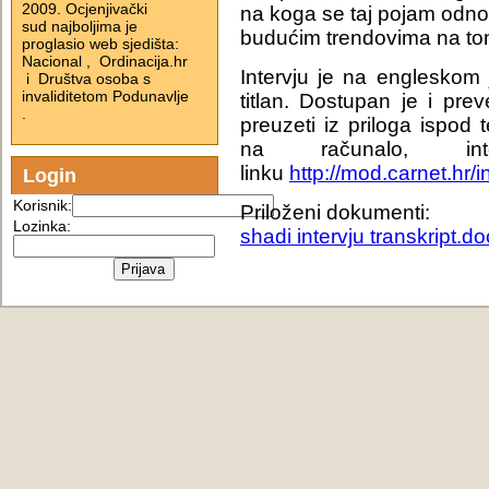
2009. Ocjenjivački
na koga se taj pojam odnos
sud najboljima je
budućim trendovima na to
proglasio web sjedišta:
Nacional , Ordinacija.hr
Intervju je na engleskom 
i Društva osoba s
invaliditetom Podunavlje
titlan. Dostupan je i prev
.
preuzeti iz priloga ispod 
na računalo, in
linku
http://mod.carnet.h
Login
Korisnik:
Priloženi dokumenti:
Lozinka:
shadi intervju transkript.do