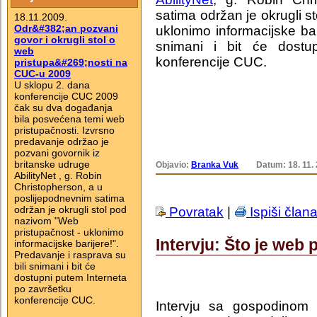
satima održan je okrugli 
18.11.2009.
Odr&#382;an pozvani
uklonimo informacijske bar
govor i okrugli stol o
snimani i bit će dostu
web
konferencije CUC.
pristupa&#269;nosti na
CUC-u 2009
U sklopu 2. dana
konferencije CUC 2009
čak su dva događanja
bila posvećena temi web
pristupačnosti. Izvrsno
predavanje održao je
pozvani govornik iz
britanske udruge
Objavio:
Branka Vuk
Datum: 18. 11.
AbilityNet , g. Robin
Christopherson, a u
poslijepodnevnim satima
održan je okrugli stol pod
Povratak
|
Ispiši član
nazivom "Web
pristupačnost - uklonimo
Intervju: Što je web
informacijske barijere!".
Predavanje i rasprava su
bili snimani i bit će
dostupni putem Interneta
po završetku
konferencije CUC.
Intervju sa gospodinom 