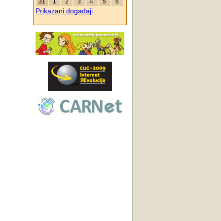
31
1
2
3
4
5
6
Prikazani događaji