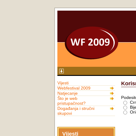
Vijesti
Koris
Webfestival 2009
Natjecanje
Podesit
Što je web
Crn
pristupačnost?
Bij
Događanja i stručni
Ori
skupovi
Vijesti