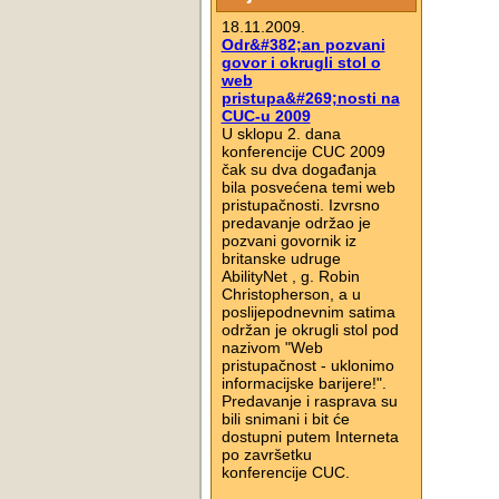
18.11.2009.
Odr&#382;an pozvani
govor i okrugli stol o
web
pristupa&#269;nosti na
CUC-u 2009
U sklopu 2. dana
konferencije CUC 2009
čak su dva događanja
bila posvećena temi web
pristupačnosti. Izvrsno
predavanje održao je
pozvani govornik iz
britanske udruge
AbilityNet , g. Robin
Christopherson, a u
poslijepodnevnim satima
održan je okrugli stol pod
nazivom "Web
pristupačnost - uklonimo
informacijske barijere!".
Predavanje i rasprava su
bili snimani i bit će
dostupni putem Interneta
po završetku
konferencije CUC.