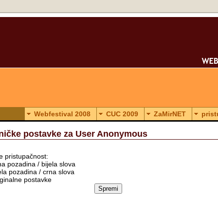
Webfestival 2008
CUC 2009
ZaMirNET
pris
ničke postavke za User Anonymous
e pristupačnost:
a pozadina / bijela slova
ela pozadina / crna slova
ginalne postavke