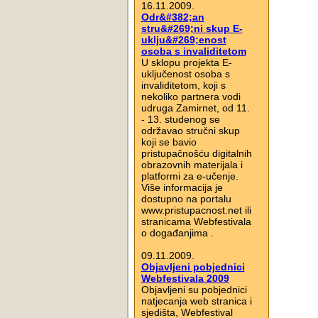
16.11.2009.
Odr&#382;an
stru&#269;ni skup E-
uklju&#269;enost
osoba s invaliditetom
U sklopu projekta E-
uključenost osoba s
invaliditetom, koji s
nekoliko partnera vodi
udruga Zamirnet, od 11.
- 13. studenog se
održavao stručni skup
koji se bavio
pristupačnošću digitalnih
obrazovnih materijala i
platformi za e-učenje.
Više informacija je
dostupno na portalu
www.pristupacnost.net ili
stranicama Webfestivala
o događanjima .
09.11.2009.
Objavljeni pobjednici
Webfestivala 2009
Objavljeni su pobjednici
natjecanja web stranica i
sjedišta, Webfestival