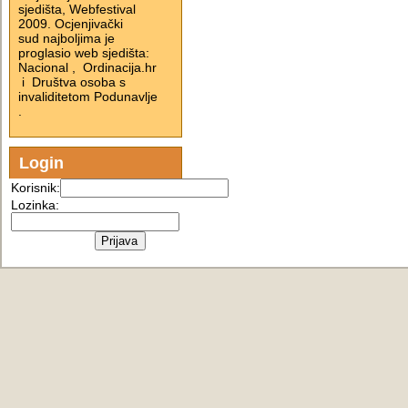
sjedišta, Webfestival
2009. Ocjenjivački
sud najboljima je
proglasio web sjedišta:
Nacional , Ordinacija.hr
i Društva osoba s
invaliditetom Podunavlje
.
Login
Korisnik:
Lozinka: