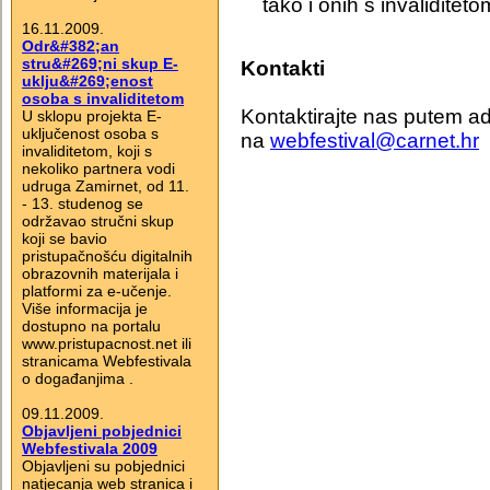
tako i onih s invaliditeto
16.11.2009.
Odr&#382;an
stru&#269;ni skup E-
Kontakti
uklju&#269;enost
osoba s invaliditetom
Kontaktirajte nas putem a
U sklopu projekta E-
uključenost osoba s
na
webfestival@carnet.hr
invaliditetom, koji s
nekoliko partnera vodi
udruga Zamirnet, od 11.
- 13. studenog se
održavao stručni skup
koji se bavio
pristupačnošću digitalnih
obrazovnih materijala i
platformi za e-učenje.
Više informacija je
dostupno na portalu
www.pristupacnost.net ili
stranicama Webfestivala
o događanjima .
09.11.2009.
Objavljeni pobjednici
Webfestivala 2009
Objavljeni su pobjednici
natjecanja web stranica i