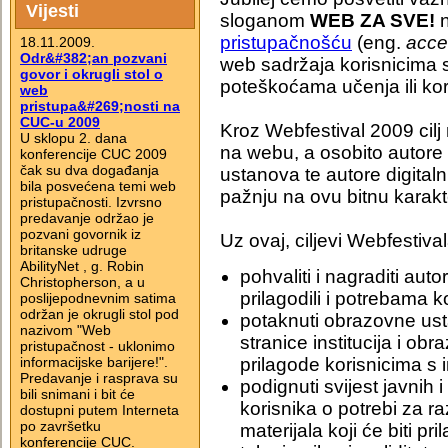
Vijesti
sloganom
WEB ZA SVE!
n
pristupačnošću
(eng.
acces
18.11.2009.
Odr&#382;an pozvani
web sadržaja korisnicima s
govor i okrugli stol o
poteškoćama učenja ili kor
web
pristupa&#269;nosti na
CUC-u 2009
Kroz Webfestival 2009 cilj 
U sklopu 2. dana
na webu, a osobito autore 
konferencije CUC 2009
čak su dva događanja
ustanova te autore digitaln
bila posvećena temi web
pažnju na ovu bitnu karakt
pristupačnosti. Izvrsno
predavanje održao je
pozvani govornik iz
Uz ovaj, ciljevi Webfestiva
britanske udruge
AbilityNet , g. Robin
pohvaliti i nagraditi aut
Christopherson, a u
prilagodili i potrebama k
poslijepodnevnim satima
održan je okrugli stol pod
potaknuti obrazovne usta
nazivom "Web
stranice institucija i ob
pristupačnost - uklonimo
informacijske barijere!".
prilagode korisnicima s 
Predavanje i rasprava su
podignuti svijest javnih 
bili snimani i bit će
korisnika o potrebi za ra
dostupni putem Interneta
po završetku
materijala koji će biti p
konferencije CUC.