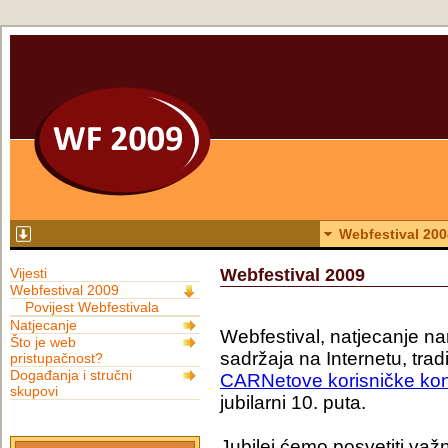
Webfestival 200
Vijesti
Webfestival 2009
Webfestival 2009
Povijest Webfestivala
Natjecanje
Webfestival, natjecanje na
Što je web
sadržaja na Internetu, tra
pristupačnost?
Događanja i stručni
CARNetove korisničke kon
skupovi
jubilarni 10. puta.
Jubilej ćemo posvetiti važn