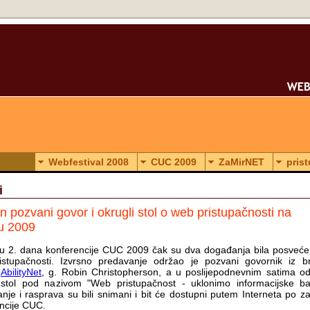
Webfestival 2008
CUC 2009
ZaMirNET
pris
i
 pozvani govor i okrugli stol o web pristupačnosti na
u 2009
u 2. dana konferencije CUC 2009 čak su dva događanja bila posveće
stupačnosti. Izvrsno predavanje održao je pozvani govornik iz br
e
AbilityNet
, g. Robin Christopherson, a u poslijepodnevnim satima od
 stol pod nazivom "Web pristupačnost - uklonimo informacijske bari
nje i rasprava su bili snimani i bit će dostupni putem Interneta po z
ncije CUC.