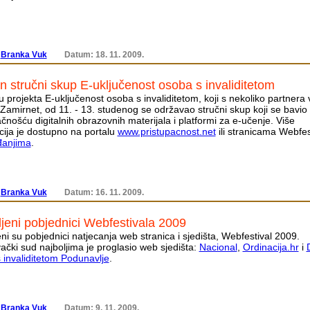
:
Branka Vuk
Datum: 18. 11. 2009.
 stručni skup E-uključenost osoba s invaliditetom
u projekta E-uključenost osoba s invaliditetom, koji s nekoliko partnera 
Zamirnet, od 11. - 13. studenog se održavao stručni skup koji se bavio
čnošću digitalnih obrazovnih materijala i platformi za e-učenje. Više
cija je dostupno na portalu
www.pristupacnost.net
ili stranicama Webfes
anjima
.
:
Branka Vuk
Datum: 16. 11. 2009.
jeni pobjednici Webfestivala 2009
ni su pobjednici natjecanja web stranica i sjedišta, Webfestival 2009.
vački sud najboljima je proglasio web sjedišta:
Nacional
,
Ordinacija.hr
i
 invaliditetom Podunavlje
.
:
Branka Vuk
Datum: 9. 11. 2009.