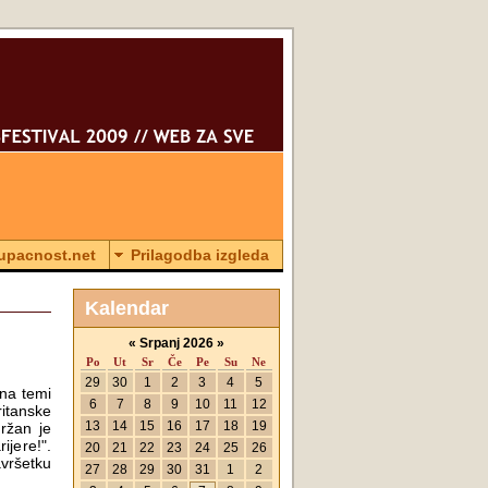
tupacnost.net
Prilagodba izgleda
Kalendar
«
Srpanj 2026
»
Po
Ut
Sr
Če
Pe
Su
Ne
29
30
1
2
3
4
5
na temi
6
7
8
9
10
11
12
itanske
13
14
15
16
17
18
19
ržan je
jere!".
20
21
22
23
24
25
26
avršetku
27
28
29
30
31
1
2