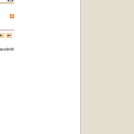
A-
A+
arodnih