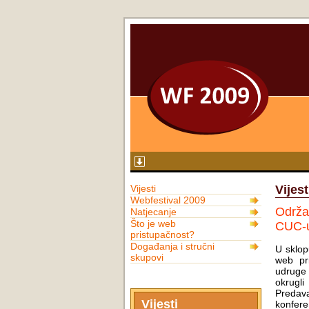
Vijesti
Vijest
Webfestival 2009
Održan
Natjecanje
Što je web
CUC-
pristupačnost?
Događanja i stručni
U sklop
skupovi
web pri
udrug
okrugli
Predava
Vijesti
konfere