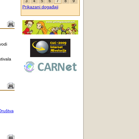
3
4
5
6
7
8
9
Prikazani događaji
vodi
tivala
Društva