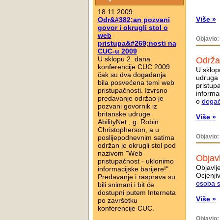
18.11.2009.
Više »
Odr&#382;an pozvani
govor i okrugli stol o
web
Objavio
pristupa&#269;nosti na
CUC-u 2009
U sklopu 2. dana
Održan
konferencije CUC 2009
U sklop
čak su dva događanja
udruga 
bila posvećena temi web
pristupa
pristupačnosti. Izvrsno
informa
predavanje održao je
o
događ
pozvani govornik iz
britanske udruge
Više »
AbilityNet , g. Robin
Christopherson, a u
Objavio
poslijepodnevnim satima
održan je okrugli stol pod
nazivom "Web
Objavl
pristupačnost - uklonimo
Objavlje
informacijske barijere!".
Ocjenji
Predavanje i rasprava su
osoba s
bili snimani i bit će
dostupni putem Interneta
Više »
po završetku
konferencije CUC.
Objavio