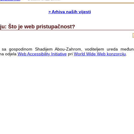
» Arhiva naših vijesti
vju: Što je web pristupačnost?
ju sa gospodinom Shadijem Abou-Zahrom, voditeljem ureda međun
ma odjela
Web Accessibility Initiative
pri
World Wide Web konzorciju
.