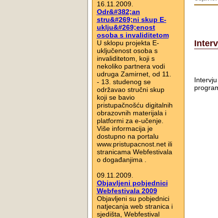
16.11.2009.
Odr&#382;an
stru&#269;ni skup E-
uklju&#269;enost
osoba s invaliditetom
Inter
U sklopu projekta E-
uključenost osoba s
invaliditetom, koji s
nekoliko partnera vodi
udruga Zamirnet, od 11.
Interv
- 13. studenog se
progra
održavao stručni skup
koji se bavio
pristupačnošću digitalnih
obrazovnih materijala i
platformi za e-učenje.
Više informacija je
dostupno na portalu
www.pristupacnost.net ili
stranicama Webfestivala
o događanjima .
09.11.2009.
Objavljeni pobjednici
Webfestivala 2009
Objavljeni su pobjednici
natjecanja web stranica i
sjedišta, Webfestival