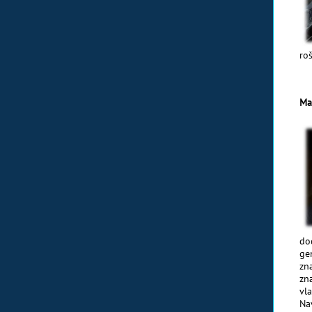
roš
Ma
do
ge
zn
zn
vl
Na