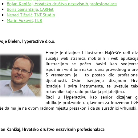
Bojan Kanižaj, Hrvatsko društvo nezavisnih profesionalaca
Boris Samardžija, CARNet
Nenad Tičarić, TNT Studio
Marin Vuković, FER
oje Bielen, Hyperactive d.o.o.
Hrvoje je dizajner i ilustrator. Najčešće radi diz
sučelja web stranica, mobilnih i web aplikacija
ilustracijom se počeo baviti kao svojevrs
ispušnim ventilom nakon dana provednog u ure
S vremenom je i to postao dio profesiona
djelatnosti. Osim bavljenja dizajnom Hrv
izrađuje i svira instrumente, te uvezuje tek
rokovnike koje rado poklanja prijateljima.
Radi u Hyperactivu kao senior dizajner g
oblikuje proizvode u glavnom za inozemno tržiš
že da mu je na ovom radnom mjestu prezakon i da su suradnici vrhunski.
jan Kanižaj, Hrvatsko društvo nezavisnih profesionalaca