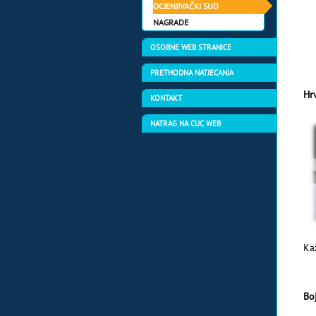
OCJENJIVAČKI SUD
NAGRADE
OSOBNE WEB STRANICE
PRETHODNA NATJECANJA
Hrv
KONTAKT
NATRAG NA CUC WEB
Ka
Bo