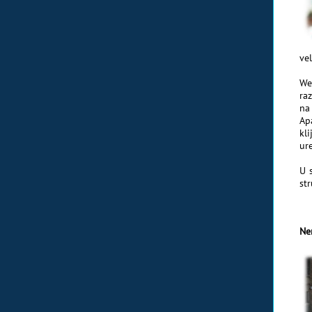
ve
We
ra
na
Ap
kl
ur
U 
str
Ne