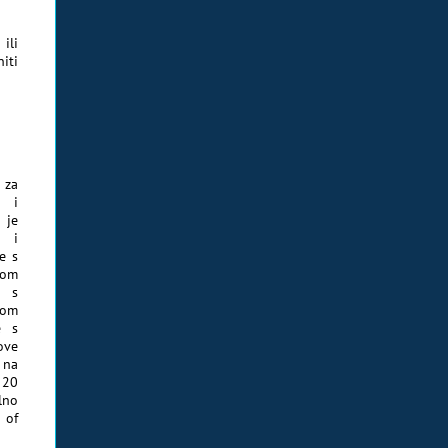
ili
iti
za
e i
 je
e i
e s
kom
e s
nom
e s
ove
 na
 20
lno
 of