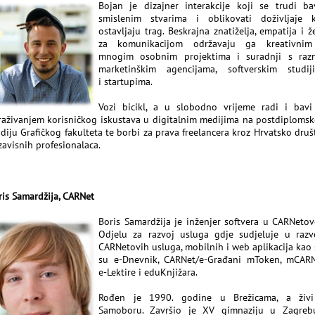
Bojan je dizajner interakcije koji se trudi bav
smislenim stvarima i oblikovati doživljaje k
ostavljaju trag. Beskrajna znatiželja, empatija i ž
za komunikacijom održavaju ga kreativni
mnogim osobnim projektima i suradnji s raz
marketinškim agencijama, softverskim studij
i startupima.
Vozi bicikl, a u slobodno vrijeme radi i bavi
traživanjem korisničkog iskustava u digitalnim medijima na postdiploms
udiju Grafičkog fakulteta te borbi za prava freelancera kroz Hrvatsko druš
zavisnih profesionalaca.
ris Samardžija, CARNet
Boris Samardžija je inženjer softvera u CARNeto
Odjelu za razvoj usluga gdje sudjeluje u razv
CARNetovih usluga, mobilnih i web aplikacija kao 
su e-Dnevnik, CARNet/e-Građani mToken, mCARN
e-Lektire i eduKnjižara.
Rođen je 1990. godine u Brežicama, a živ
Samoboru. Završio je XV gimnaziju u Zagreb