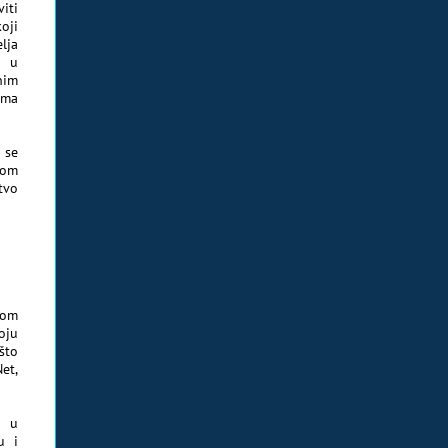
iti
oji
elja
m u
nim
ima
 se
kom
tvo
vom
oju
što
et,
i u
u i