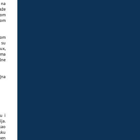
 na
aže
kom
kom
tom
 su
ux,
ima
lne
(na
u i
ja.
kao
sku
pen