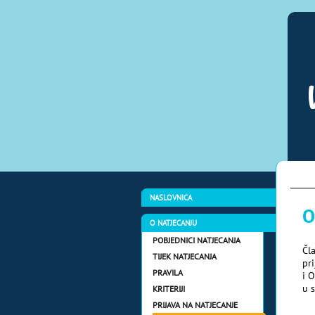
NASLOVNICA
O
O NATJECANJU
POBJEDNICI NATJECANJA
Čl
TIJEK NATJECANJA
pr
PRAVILA
i 
u 
KRITERIJI
PRIJAVA NA NATJECANJE