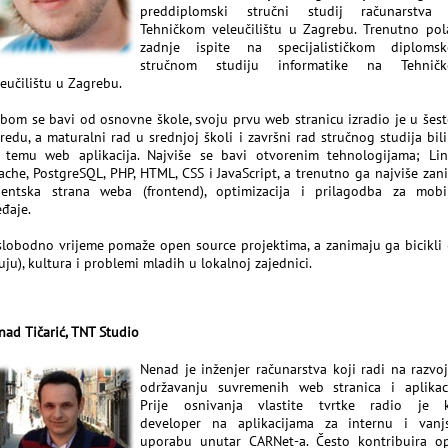
preddiplomski stručni studij računarstva
Tehničkom veleučilištu u Zagrebu. Trenutno pol
zadnje ispite na specijalističkom diploms
stručnom studiju informatike na Tehnič
leučilištu u Zagrebu.
bom se bavi od osnovne škole, svoju prvu web stranicu izradio je u šes
zredu, a maturalni rad u srednjoj školi i završni rad stručnog studija bili
 temu web aplikacija. Najviše se bavi otvorenim tehnologijama; Lin
ache, PostgreSQL, PHP, HTML, CSS i JavaScript, a trenutno ga najviše zan
ijentska strana weba (frontend), optimizacija i prilagodba za mobi
eđaje.
slobodno vrijeme pomaže open source projektima, a zanimaju ga bicikli 
uju), kultura i problemi mladih u lokalnoj zajednici.
nad Tičarić, TNT Studio
Nenad je inženjer računarstva koji radi na razvoj
održavanju suvremenih web stranica i aplikaci
Prije osnivanja vlastite tvrtke radio je 
developer na aplikacijama za internu i vanj
uporabu unutar CARNet-a. Često kontribuira o