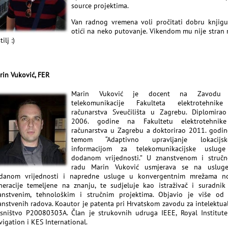
source projektima.
Van radnog vremena voli pročitati dobru knjigu 
otići na neko putovanje. Vikendom mu nije stran n
tilj :)
rin Vuković, FER
Marin Vuković je docent na Zavodu 
telekomunikacije Fakulteta elektrotehnik
računarstva Sveučilišta u Zagrebu. Diplomirao
2006. godine na Fakultetu elektrotehnik
računarstva u Zagrebu a doktorirao 2011. godin
temom “Adaptivno upravljanje lokacijs
informacijom za telekomunikacijske uslug
dodanom vrijednosti.” U znanstvenom i struč
radu Marin Vuković usmjerava se na uslug
danom vrijednosti i napredne usluge u konvergentnim mrežama n
neracije temeljene na znanju, te sudjeluje kao istraživač i suradnik
anstvenim, tehnološkim i stručnim projektima. Objavio je više od
anstvenih radova. Koautor je patenta pri Hrvatskom zavodu za intelektua
asništvo P20080303A. Član je strukovnih udruga IEEE, Royal Institute
vigation i KES International.