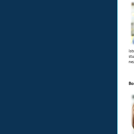
is
st
ne
Bo