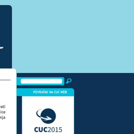
POVRATAK NA CUC WEB
ati
ice
nja