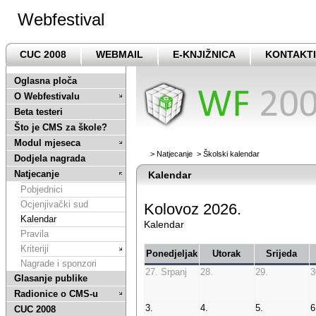
Webfestival
CUC 2008
WEBMAIL
E-KNJIŽNICA
KONTAKTI
Oglasna ploča
O Webfestivalu
Beta testeri
Što je CMS za škole?
Modul mjeseca
>
Natjecanje
>
Školski kalendar
Dodjela nagrada
Natjecanje
Kalendar
Pobjednici
Ocjenjivački sud
Kolovoz 2026.
Kalendar
Kalendar
Pravila
Kriteriji
Ponedjeljak
Utorak
Srijeda
Nagrade i sponzori
27. Srpanj
28.
29.
3
Glasanje publike
Radionice o CMS-u
3.
4.
5.
6
CUC 2008