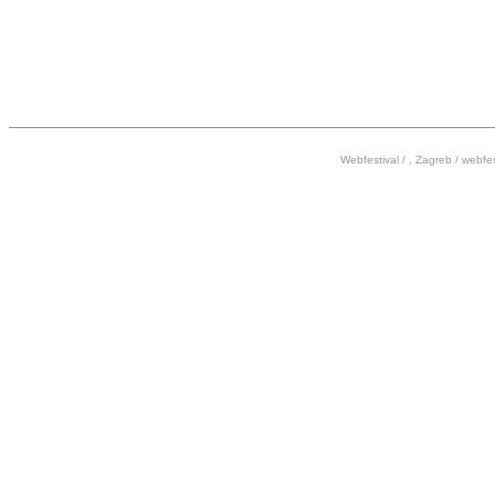
Webfestival / , Zagreb /
webfes