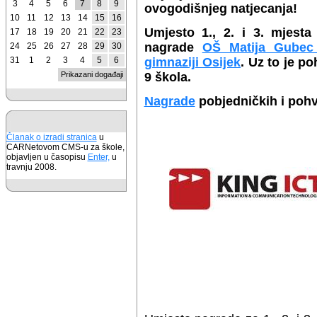
3
4
5
6
7
8
9
ovogodišnjeg natjecanja!
10
11
12
13
14
15
16
Umjesto 1., 2. i 3. mjesta 
17
18
19
20
21
22
23
nagrade
OŠ Matija Gubec 
24
25
26
27
28
29
30
31
1
2
3
4
5
6
gimnaziji Osijek
. Uz to je p
Prikazani događaji
9 škola.
Nagrade
pobjedničkih i poh
Članak o izradi stranica
u
CARNetovom CMS-u za škole,
objavljen u časopisu
Enter,
u
travnju 2008.