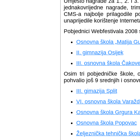
Umjesto nagrade za 1., 2. i 3. m
jednakovrijedne nagrade, tri
CMS-a najbolje prilagodile p
unaprijedile korištenje Internet
Pobjednici Webfestivala 2008 
Osnovna škola „Matija G
II. gimnazija Osijek
III. osnovna škola Čakov
Osim tri pobjedničke škole, o
pohvalio još 9 srednjih i osnov
III. gimazija Split
VI. osnovna škola Varažd
Osnovna škola Grgura K
Osnovna škola Popovac
Željeznička tehnička ško