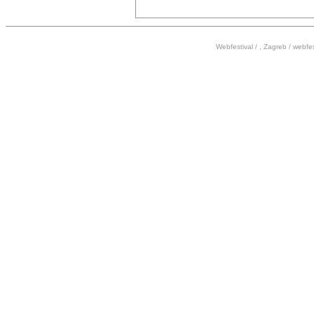
Webfestival / , Zagreb /
webfes