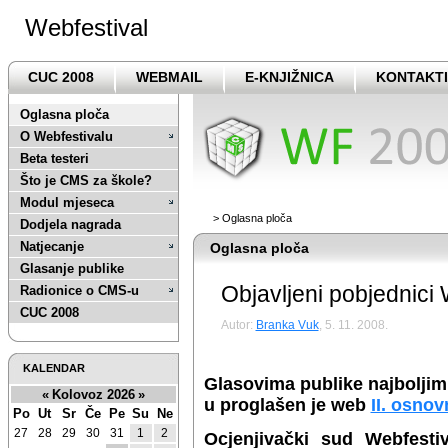
Webfestival
CUC 2008
WEBMAIL
E-KNJIŽNICA
KONTAKTI
Oglasna ploča
O Webfestivalu
Beta testeri
Što je CMS za škole?
Modul mjeseca
>
Oglasna ploča
Dodjela nagrada
Natjecanje
Oglasna ploča
Glasanje publike
Objavljeni pobjednici
Radionice o CMS-u
CUC 2008
Autor:
Branka Vuk
, 5. 11. 2008.
KALENDAR
Glasovima publike najbolj
«
Kolovoz 2026
»
u proglašen je web
II. osno
Po
Ut
Sr
Če
Pe
Su
Ne
27
28
29
30
31
1
2
Ocjenjivački sud Webfesti