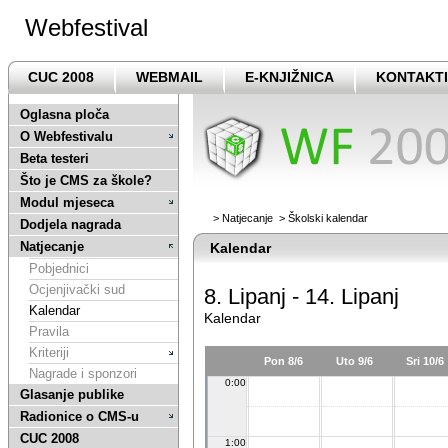
Webfestival
CUC 2008
WEBMAIL
E-KNJIŽNICA
KONTAKTI
Oglasna ploča
O Webfestivalu
Beta testeri
Što je CMS za škole?
Modul mjeseca
>
Natjecanje
>
Školski kalendar
Dodjela nagrada
Natjecanje
Kalendar
Pobjednici
Ocjenjivački sud
8. Lipanj - 14. Lipanj
Kalendar
Kalendar
Pravila
Kriteriji
Pon 8/6
Uto 9/6
Sri 10/6
Nagrade i sponzori
0:00
Glasanje publike
Radionice o CMS-u
CUC 2008
1:00