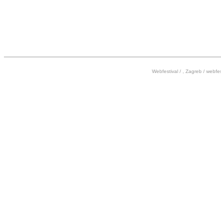
17:00
18:00
Webfestival / , Zagreb /
webfes
19:00
20:00
21:00
22:00
23:00