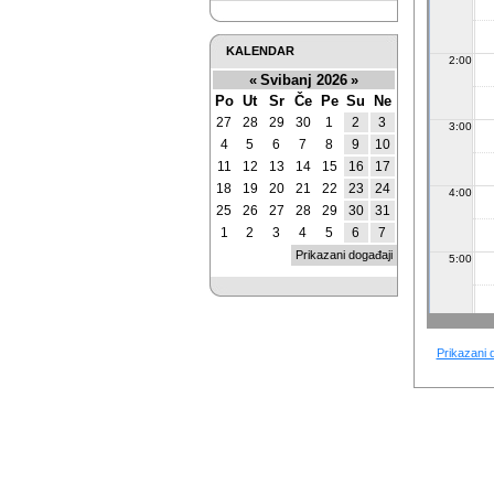
KALENDAR
2:00
«
Svibanj 2026
»
Po
Ut
Sr
Če
Pe
Su
Ne
27
28
29
30
1
2
3
3:00
4
5
6
7
8
9
10
11
12
13
14
15
16
17
18
19
20
21
22
23
24
4:00
25
26
27
28
29
30
31
1
2
3
4
5
6
7
Prikazani događaji
5:00
6:00
Prikazani 
7:00
8:00