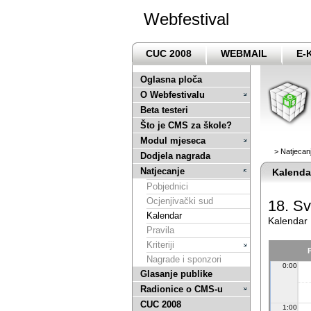
Webfestival
CUC 2008
WEBMAIL
E-
Oglasna ploča
O Webfestivalu
Beta testeri
Što je CMS za škole?
Modul mjeseca
>
Natjecan
Dodjela nagrada
Natjecanje
Kalenda
Pobjednici
Ocjenjivački sud
18. Sv
Kalendar
Kalendar
Pravila
Kriteriji
Nagrade i sponzori
0:00
Glasanje publike
Radionice o CMS-u
CUC 2008
1:00