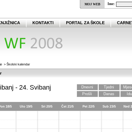
Ime:
MOJ WEB
KNJIŽNICA
KONTAKTI
PORTAL ZA ŠKOLE
CARNE
je
>
Školski kalendar
r
ibanj - 24. Svibanj
Dnevni
Tjedni
Mjes
Prošli
Danas
Idu
Pon 18/5
Uto 19/5
Sri 20/5
Čet 21/5
Pet 22/5
Sub 23/5
Ned 2