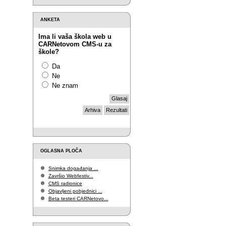
ANKETA
Ima li vaša škola web u
CARNetovom CMS-u za
škole?
Da
Ne
Ne znam
Arhiva
Rezultati
OGLASNA PLOČA
Snimka događanja ...
Završio Webfestiv...
CMS radionice
Objavljeni pobjednici ...
Beta testeri CARNetovo...