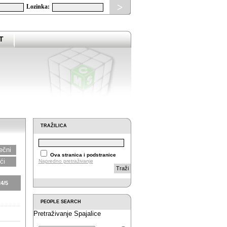
>
Lozinka:
T
TRAŽILICA
ečni
Ova stranica i podstranice
ći
Napredno pretraživanje
Traži
4/5
PEOPLE SEARCH
Pretraživanje Spajalice