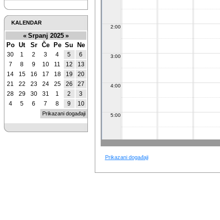
KALENDAR
2:00
«
Srpanj 2025
»
Po
Ut
Sr
Če
Pe
Su
Ne
30
1
2
3
4
5
6
3:00
7
8
9
10
11
12
13
14
15
16
17
18
19
20
21
22
23
24
25
26
27
4:00
28
29
30
31
1
2
3
4
5
6
7
8
9
10
Prikazani događaji
5:00
6:00
Prikazani događaji
7:00
8:00