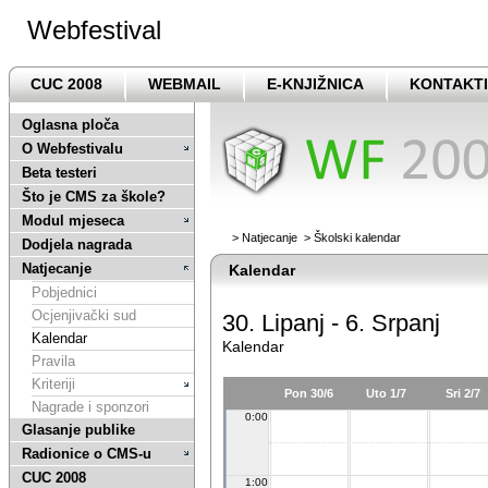
Webfestival
CUC 2008
WEBMAIL
E-KNJIŽNICA
KONTAKTI
Oglasna ploča
O Webfestivalu
Beta testeri
Što je CMS za škole?
Modul mjeseca
>
Natjecanje
>
Školski kalendar
Dodjela nagrada
Natjecanje
Kalendar
Pobjednici
Ocjenjivački sud
30. Lipanj - 6. Srpanj
Kalendar
Kalendar
Pravila
Kriteriji
Pon 30/6
Uto 1/7
Sri 2/7
Nagrade i sponzori
0:00
Glasanje publike
Radionice o CMS-u
CUC 2008
1:00