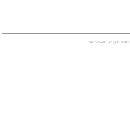
17:00
18:00
Webfestival / , Zagreb /
webfes
19:00
20:00
21:00
22:00
23:00