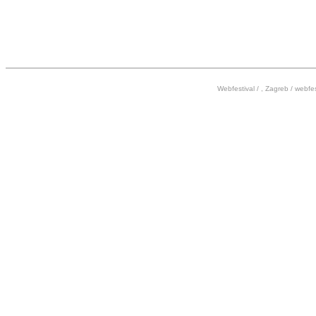
Webfestival / , Zagreb /
webfes