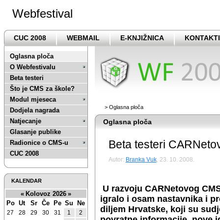
Webfestival
CUC 2008
WEBMAIL
E-KNJIŽNICA
KONTAKTI
Oglasna ploča
O Webfestivalu
Beta testeri
Što je CMS za škole?
Modul mjeseca
>
Oglasna ploča
Dodjela nagrada
Natjecanje
Oglasna ploča
Glasanje publike
Beta testeri CARNeto
Radionice o CMS-u
CUC 2008
Autor:
Branka Vuk
, 23. 10. 2008.
KALENDAR
U razvoju CARNetovog CMS-a 
«
Kolovoz 2026
»
igralo i osam nastavnika i pr
Po
Ut
Sr
Če
Pe
Su
Ne
diljem Hrvatske, koji su sudj
27
28
29
30
31
1
2
povratne informacije, nove id