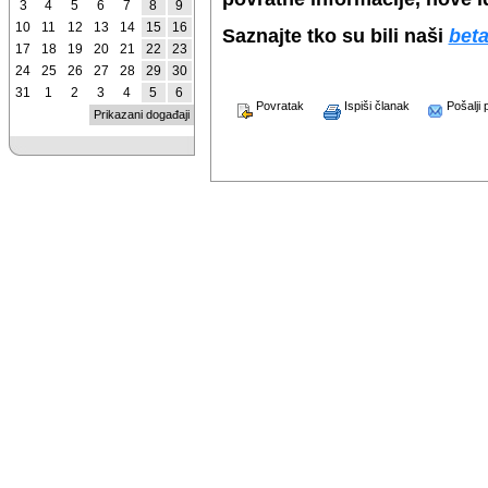
3
4
5
6
7
8
9
10
11
12
13
14
15
16
Saznajte tko su bili naši
beta
17
18
19
20
21
22
23
24
25
26
27
28
29
30
31
1
2
3
4
5
6
Povratak
Ispiši članak
Pošalji p
Prikazani događaji