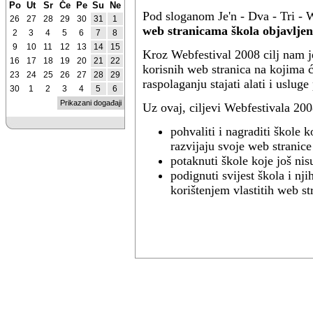
Po
Ut
Sr
Če
Pe
Su
Ne
Pod sloganom Je'n - Dva - Tri - W
26
27
28
29
30
31
1
web stranicama škola objavl
2
3
4
5
6
7
8
9
10
11
12
13
14
15
Kroz Webfestival 2008 cilj nam je
16
17
18
19
20
21
22
korisnih web stranica na kojima 
23
24
25
26
27
28
29
raspolaganju stajati alati i uslu
30
1
2
3
4
5
6
Prikazani događaji
Uz ovaj, ciljevi Webfestivala 200
pohvaliti i nagraditi škole 
razvijaju svoje web stranice
potaknuti škole koje još nis
podignuti svijest škola i nj
korištenjem vlastitih web st