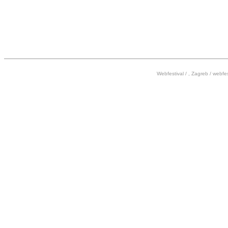
Webfestival / , Zagreb /
webfes