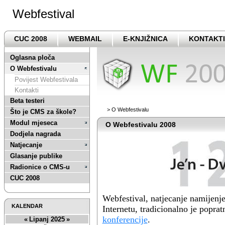
Webfestival
CUC 2008
WEBMAIL
E-KNJIŽNICA
KONTAKTI
Oglasna ploča
O Webfestivalu
Povijest Webfestivala
Kontakti
Beta testeri
>
O Webfestivalu
Što je CMS za škole?
Modul mjeseca
O Webfestivalu 2008
Dodjela nagrada
Natjecanje
Glasanje publike
Radionice o CMS-u
CUC 2008
Webfestival, natjecanje namijenje
KALENDAR
Internetu, tradicionalno je popr
konferencije
.
«
Lipanj 2025
»