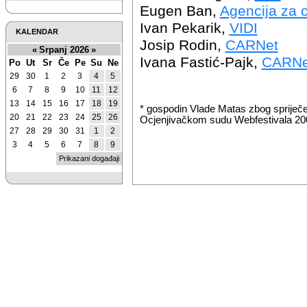
Eugen Ban,
Agencija za 
Ivan Pekarik,
VIDI
KALENDAR
Josip Rodin,
CARNet
«
Srpanj 2026
»
Ivana Fastić-Pajk,
CARNe
Po
Ut
Sr
Če
Pe
Su
Ne
29
30
1
2
3
4
5
6
7
8
9
10
11
12
13
14
15
16
17
18
19
* gospodin Vlade Matas zbog spriječ
20
21
22
23
24
25
26
Ocjenjivačkom sudu Webfestivala 20
27
28
29
30
31
1
2
3
4
5
6
7
8
9
Prikazani događaji