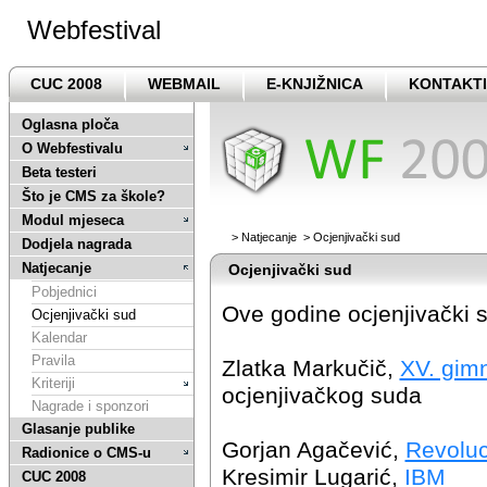
Webfestival
CUC 2008
WEBMAIL
E-KNJIŽNICA
KONTAKTI
Oglasna ploča
O Webfestivalu
Beta testeri
Što je CMS za škole?
Modul mjeseca
>
Natjecanje
>
Ocjenjivački sud
Dodjela nagrada
Natjecanje
Ocjenjivački sud
Pobjednici
Ove godine ocjenjivački s
Ocjenjivački sud
Kalendar
Pravila
Zlatka Markučič,
XV. gimn
Kriteriji
ocjenjivačkog suda
Nagrade i sponzori
Glasanje publike
Gorjan Agačević,
Revoluc
Radionice o CMS-u
Kresimir Lugarić,
IBM
CUC 2008