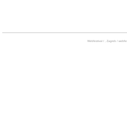
Webfestival / , Zagreb /
webfes