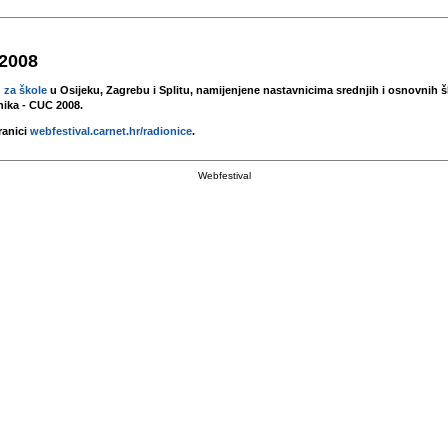
 2008
za škole
u Osijeku, Zagrebu i Splitu, namijenjene nastavnicima srednjih i osnovnih ško
nika - CUC 2008.
anici
webfestival.carnet.hr/radionice
.
Webfestival