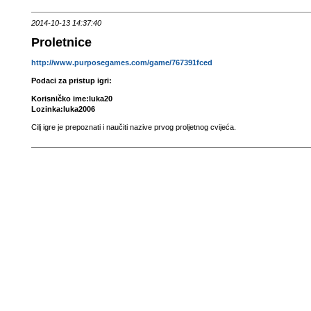
2014-10-13 14:37:40
Proletnice
http://www.purposegames.com/game/767391fced
Podaci za pristup igri:
Korisničko ime:luka20
Lozinka:luka2006
Cilj igre je prepoznati i naučiti nazive prvog proljetnog cvijeća.