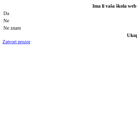
Ima li vaša škola w
Da
Ne
Ne znam
Ukup
Zatvori prozor